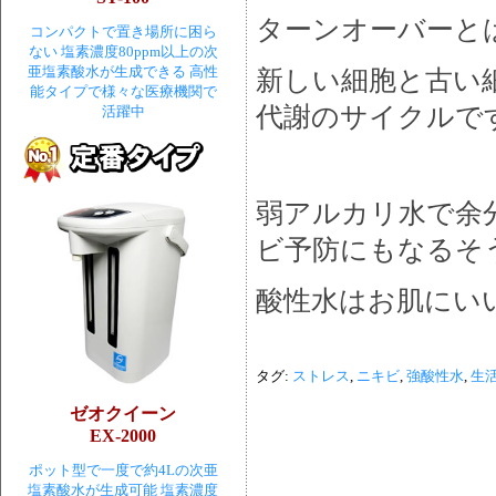
ターンオーバーと
コンパクトで置き場所に困ら
ない 塩素濃度80ppm以上の次
亜塩素酸水が生成できる 高性
新しい細胞と古い
能タイプで様々な医療機関で
代謝のサイクルで
活躍中
弱アルカリ水で余
ビ予防にもなるそ
酸性水はお肌にい
タグ:
ストレス
,
ニキビ
,
強酸性水
,
生
ゼオクイーン
EX-2000
ポット型で一度で約4Lの次亜
塩素酸水が生成可能 塩素濃度