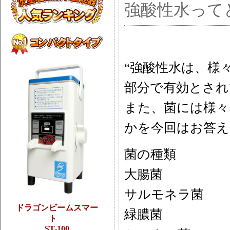
強酸性水って
“強酸性水は、様
部分で有効とされ
また、菌には様々
かを今回はお答え
菌の種類 
大腸菌 
サルモネラ
ドラゴンビームスマー
緑膿菌 院
ト
ST-100