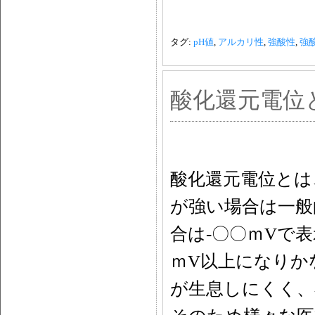
タグ:
pH値
,
アルカリ性
,
強酸性
,
強
酸化還元電位
酸化還元電位とは
が強い場合は一般
合は-〇〇ｍVで表
ｍV以上になりか
が生息しにくく、