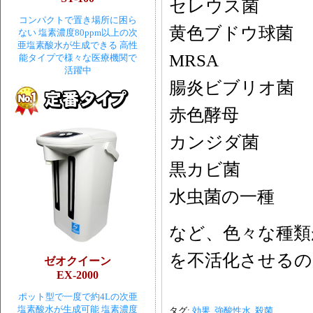
セレウス
コンパクトで置き場所に困ら
黄色ブドウ
ない 塩素濃度80ppm以上の次
亜塩素酸水が生成できる 高性
MRSA 
能タイプで様々な医療機関で
活躍中
腸炎ビブリ
赤色酵母 
カンジダ菌
黒カビ菌 
水虫菌の一種
など、色々な種類
を不活化させるの
ゼオクイーン
EX-2000
ポット型で一度で約4Lの次亜
塩素酸水が生成可能 塩素濃度
タグ:
効果
,
強酸性水
,
殺菌