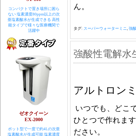
ん。
コンパクトで置き場所に困ら
ない 塩素濃度80ppm以上の次
亜塩素酸水が生成できる 高性
能タイプで様々な医療機関で
タグ:
スーパーウォーターミニ
,
強
活躍中
強酸性電解水生
アルトロンミニ
いつでも、どこ
ゼオクイーン
ひとつで作れます
EX-2000
ポット型で一度で約4Lの次亜
ださい。
塩素酸水が生成可能 塩素濃度