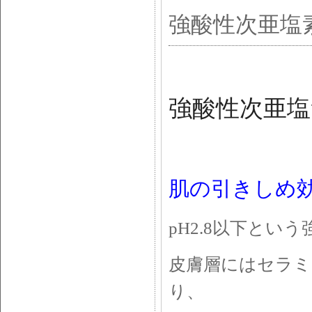
強酸性次亜塩
強酸性次亜塩
肌の引きしめ
pH2.8以下と
皮膚層にはセラミ
り、