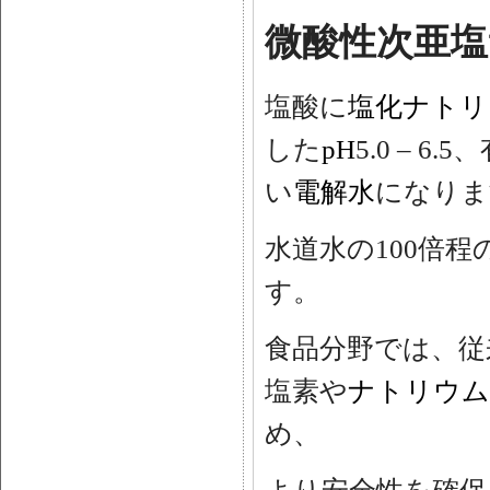
微酸性次亜塩
塩酸に
塩化ナトリ
した
pH
5.0 – 6.5、
い
電解水
になりま
水道水の100倍
す。
食品分野では、従
塩素や
ナトリウム
め、