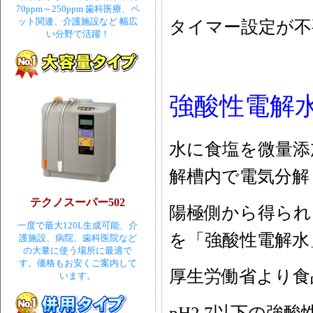
70ppm～250ppm 歯科医療、ペ
ット関連、介護施設など 幅広
タイマー設定が不
い分野で活躍！
強酸性電解水
水に食塩を微量添加
解槽内で電気分解
テクノスーパー502
陽極側から得られ
一度で最大120L生成可能、介
を「強酸性電解水
護施設、病院、歯科医院など
の大量に使う場所に最適で
す。価格もお安くご案内して
厚生労働省より食
います。
pH2.7以下の強