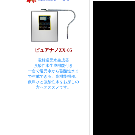
ピュアナノZX-05
電解還元水生成器
強酸性水生成機能付き
一台で還元水から強酸性水ま
で生成できる、高機能機種。
飲料水と強酸性水をお探しの
方へオススメです。