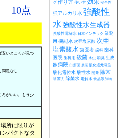
効果
作り方
グ
使い方
安全性
10点
強酸性
強アルカリ水
水
強酸性水生成器
業務
強酸性電解水
日本インテック
次亜
機能水
用
次亜塩素酸
塩素酸水
歯医者
歯科
歯科
ば安いところが見つ
殺菌
医院
生成
歯科用
消臭
水虫
病院
器
白癬菌
酸化還元電位
農業
も問題なし
除菌
酸化電位水
酸性水
開発
除菌水
除菌力
電解水
食品添加物
ところがいい。もう少
き場所に限りが
コンパクトなタ