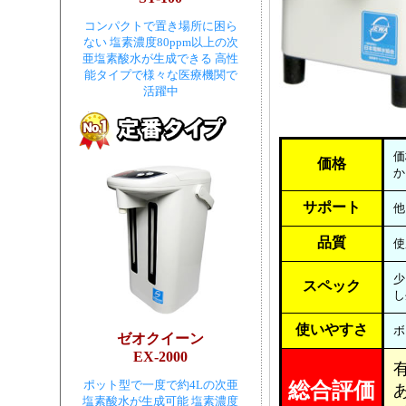
コンパクトで置き場所に困ら
ない 塩素濃度80ppm以上の次
亜塩素酸水が生成できる 高性
能タイプで様々な医療機関で
活躍中
価
価格
か
サポート
他
品質
使
少
スペック
し
使いやすさ
ボ
ゼオクイーン
EX-2000
ポット型で一度で約4Lの次亜
総合評価
塩素酸水が生成可能 塩素濃度