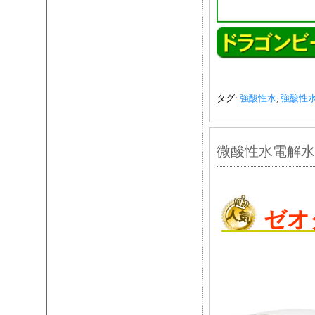
タグ:
強酸性水
,
強酸性
微酸性水電解水生
ゼオ