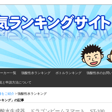
ーカー一覧
強酸性水ランキング
ボトルランキング
強酸性水のお問
覧と申請方法について
種をご紹介
>
強酸性水ランキング
ンキング」の記事
酸水生成器 ドラゴンビームスマート ST-100