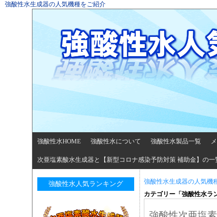
強酸性水生成器の人気機種をご紹介
強酸性水HOME
強酸性水について
強酸性水製品一覧
メ
次亜塩素酸水生成器と【新型コロナ感染予防対策 補助金】の一
強酸性水生成器の人気機
強酸性水人気ランキング
カテゴリー「強酸性水ラ
強酸性次亜塩素