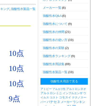
メーカー一覧
(6)
ンキング
,
強酸性水製品一覧
強酸性水Q&A
(6)
強酸性水について
(9)
強酸性水の仲間
(21)
強酸性水の使い方
(10)
強酸性水の実験
(2)
10点
強酸性水ランキング
(9)
強酸性水用語集
(69)
10点
強酸性水製品一覧
(10)
10点
強酸性水用語で見る
アトピー
アルトロンネオ
アルカリ性
アルトロンミニ
インフルエンザ
ウ
9点
コモスイ
イルス
コスト
テクノスー
パナセ３
ランキン
パー
メーカー