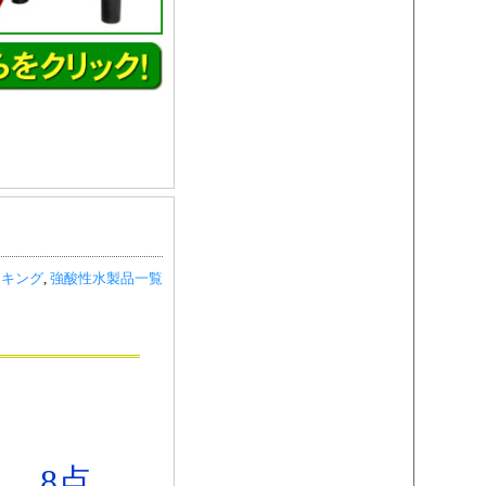
ンキング
,
強酸性水製品一覧
8点