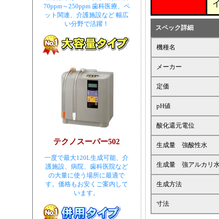
70ppm～250ppm 歯科医療、ペ
ット関連、介護施設など 幅広
い分野で活躍！
スペック詳細
機種名
メーカー
定価
pH値
酸化還元電位
テクノスーパー502
生成量 強酸性水
一度で最大120L生成可能、介
生成量 強アルカリ
護施設、病院、歯科医院など
の大量に使う場所に最適で
生成方法
す。価格もお安くご案内して
います。
寸法