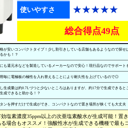
★★★★★
使いやすさ
総合得点49点
格が安いコンパクトタイプ！少し割引きしている店舗もあるようなので探せ
るかも！？
にも還元水などを製造しているメーカーなので安心！現行品なのでサポート
用毎に電極板の極性を入れ替えることにより耐久性を上げているので◎
し生成量は約0.7Lづつと少ないところはありますが、約17分で生成できる
生成できると助かる！？
タンを押すだけで生成ができ、コンパクトなので置き場所が狭くても大丈夫
有効塩素濃度35ppm以上の次亜塩素酸水が生成可能！置
ある場合もオススメ！強酸性水が生成できる機種で最も