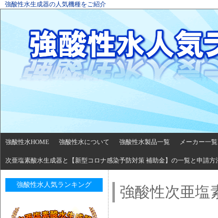
強酸性水生成器の人気機種をご紹介
強酸性水HOME
強酸性水について
強酸性水製品一覧
メーカー一覧
次亜塩素酸水生成器と【新型コロナ感染予防対策 補助金】の一覧と申請方
強酸性水人気ランキング
強酸性次亜塩