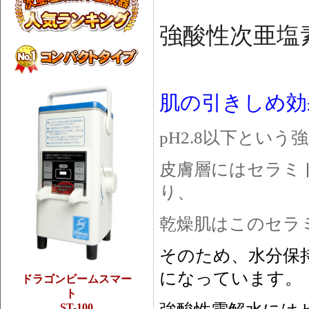
強酸性次亜塩
肌の引きしめ効
pH2.8以下とい
皮膚層にはセラミ
り、
乾燥肌はこのセラ
そのため、水分保
になっています。
ドラゴンビームスマー
ト
ST-100