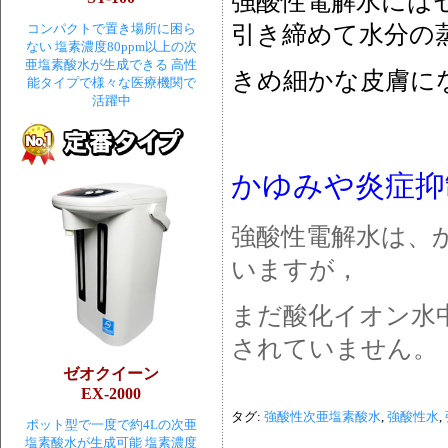
強酸性電解水には
コンパクトで置き場所に困ら
引き締めて水分の
ない 塩素濃度80ppm以上の次
亜塩素酸水が生成できる 高性
きめ細かな皮膚に
能タイプで様々な医療機関で
活躍中
かゆみや炎症抑
強酸性電解水は、
いますが，
まだ酸化イオン水
されていません。
ゼオクイーン
EX-2000
タグ:
強酸性次亜塩素酸水
,
強酸性水
,
ポット型で一度で約4Lの次亜
塩素酸水が生成可能 塩素濃度