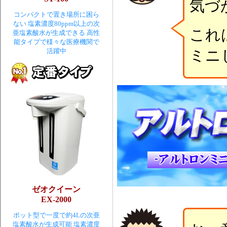
気づ
コンパクトで置き場所に困ら
ない 塩素濃度80ppm以上の次
これ
亜塩素酸水が生成できる 高性
能タイプで様々な医療機関で
活躍中
ミニ
ゼオクイーン
EX-2000
ポット型で一度で約4Lの次亜
塩素酸水が生成可能 塩素濃度