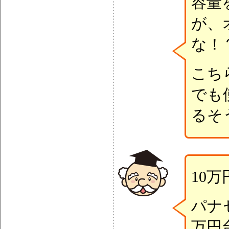
容量
が、
な！
こち
でも
るそ
10
パナ
万円