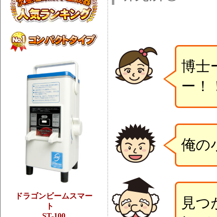
博士
ー！
俺の
ドラゴンビームスマー
見つ
ト
ST-100