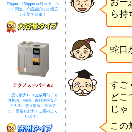
おー
70ppm～250ppm 歯科医療、ペ
ット関連、介護施設など 幅広
ら持
い分野で活躍！
蛇口
すご
テクノスーパー502
どこ
一度で最大120L生成可能、介
護施設、病院、歯科医院など
の大量に使う場所に最適で
じゃ
す。価格もお安くご案内して
います。
この