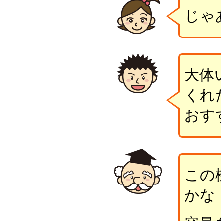
じゃ
大体
くれ
おす
この
かな