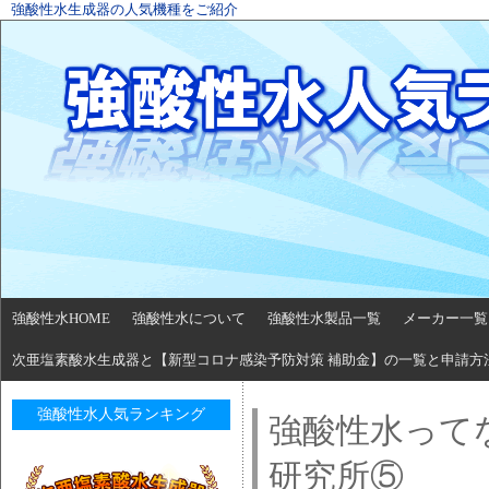
強酸性水生成器の人気機種をご紹介
強酸性水HOME
強酸性水について
強酸性水製品一覧
メーカー一覧
次亜塩素酸水生成器と【新型コロナ感染予防対策 補助金】の一覧と申請方
強酸性水人気ランキング
強酸性水って
研究所⑤