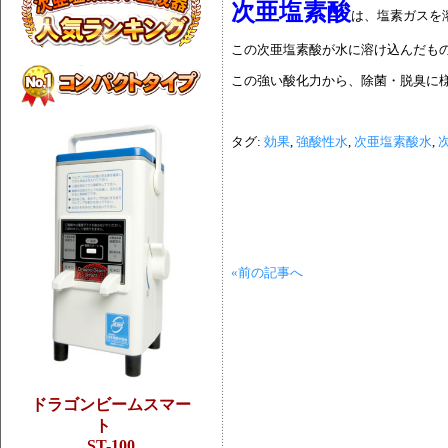
次亜塩素酸
は、塩素ガスを
この次亜塩素酸が水に溶け込んだも
この強い酸化力から、除菌・脱臭に
タグ:
効果
,
強酸性水
,
次亜塩素酸水
,
«前の記事へ
ドラゴンビームスマー
ト
ST-100