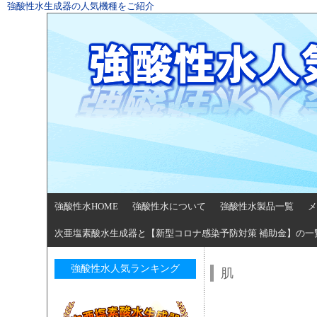
強酸性水生成器の人気機種をご紹介
強酸性水HOME
強酸性水について
強酸性水製品一覧
メ
次亜塩素酸水生成器と【新型コロナ感染予防対策 補助金】の一
強酸性水人気ランキング
肌