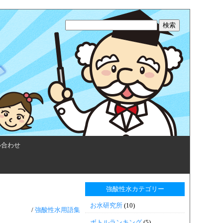
い合わせ
強酸性水カテゴリー
お水研究所
(10)
/
強酸性水用語集
ボトルランキング
(5)