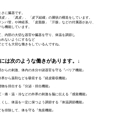
まさに臓器です。
表皮」、「真皮」、「皮下組織」
の層状の構造をしています。
リンパ管」や神経系、「皮脂腺」「汗腺」などの付属器があり、
がら機能しています。
て、内部の大切な器官や臓器を守り、体温を調節し
われないようにするなど
でとても大切な働きをしているんですね。
的には次のような働きがあります。↓
外部からの刺激、体内の水分や諸器官を守る『バリア機能』
、外界から薬剤などを吸収する『経皮吸収機能』
老廃物を排出する『分泌・排出機能』
・圧・痛・温・冷などの外界の刺激を脳に伝える『感覚機能』
にくくし、体温を一定に保つよう調節する『体温調節機能』
などを排除して、体を守る『免疫機能』