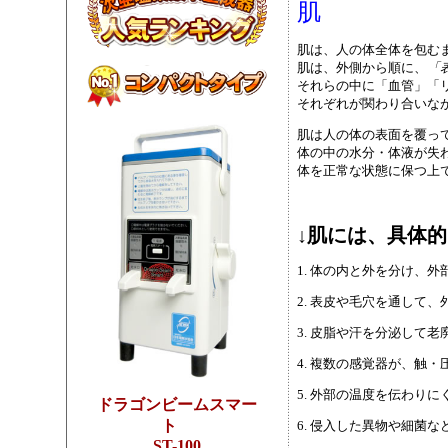
肌
肌は、人の体全体を包む
肌は、外側から順に、
「
それらの中に「血管」「
それぞれが関わり合いな
肌は人の体の表面を覆っ
体の中の水分・体液が失
体を正常な状態に保つ上
↓肌には、具体
1. 体の内と外を分け、
2. 表皮や毛穴を通して
3. 皮脂や汗を分泌して
4. 複数の感覚器が、触
5. 外部の温度を伝わり
ドラゴンビームスマー
ト
6. 侵入した異物や細菌
ST-100