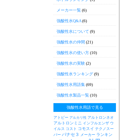
メーカー一覧
(6)
強酸性水Q&A
(6)
強酸性水について
(9)
強酸性水の仲間
(21)
強酸性水の使い方
(10)
強酸性水の実験
(2)
強酸性水ランキング
(9)
強酸性水用語集
(69)
強酸性水製品一覧
(10)
強酸性水用語で見る
アトピー
アルトロンネオ
アルカリ性
アルトロンミニ
インフルエンザ
ウ
コモスイ
イルス
コスト
テクノスー
パナセ３
ランキン
パー
メーカー