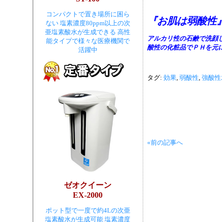
コンパクトで置き場所に困ら
『お肌は弱酸性
ない 塩素濃度80ppm以上の次
亜塩素酸水が生成できる 高性
アルカリ性の石鹸で洗顔
能タイプで様々な医療機関で
酸性の化粧品でＰＨを元
活躍中
タグ:
効果
,
弱酸性
,
強酸性
«前の記事へ
ゼオクイーン
EX-2000
ポット型で一度で約4Lの次亜
塩素酸水が生成可能 塩素濃度