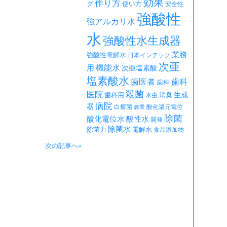
効果
作り方
グ
使い方
安全性
強酸性
強アルカリ水
水
強酸性水生成器
業務
強酸性電解水
日本インテック
次亜
機能水
用
次亜塩素酸
塩素酸水
歯医者
歯科
歯科
殺菌
医院
生成
歯科用
消臭
水虫
病院
器
白癬菌
酸化還元電位
農業
除菌
酸化電位水
酸性水
開発
除菌水
除菌力
電解水
食品添加物
次の記事へ»