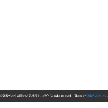
ight©強酸性水生成器の人気機種をご紹介 All rights reserved. Theme by
強酸性水ランキン