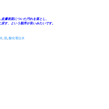
』
し皮膚表面についた汚れを落とし、
に戻す、という順序が良いみたいです。
水
,
肌
,
酸化電位水