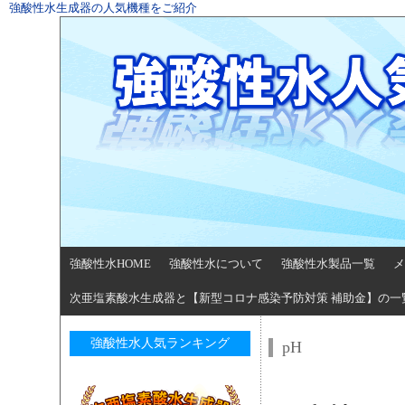
強酸性水生成器の人気機種をご紹介
強酸性水HOME
強酸性水について
強酸性水製品一覧
メ
次亜塩素酸水生成器と【新型コロナ感染予防対策 補助金】の一
強酸性水人気ランキング
pH