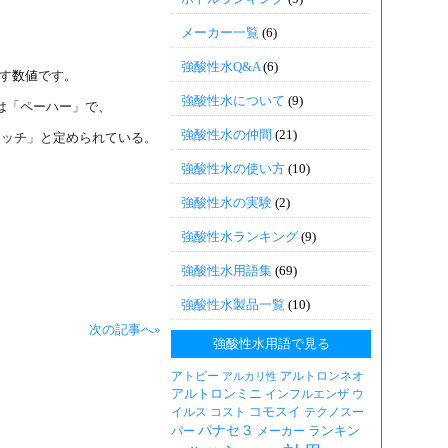
メーカー一覧
(6)
強酸性水Q&A
(6)
す
数値
です。
強酸性水について
(9)
は「ペーハー」で、
強酸性水の仲間
(21)
エッチ」と定められている。
強酸性水の使い方
(10)
強酸性水の実験
(2)
強酸性水ランキング
(9)
強酸性水用語集
(69)
強酸性水製品一覧
(10)
次の記事へ»
強酸性水用語で見る
アトピー
アルトロンネオ
アルカリ性
アルトロンミニ
インフルエンザ
ウ
コモスイ
イルス
コスト
テクノスー
パナセ３
ランキン
パー
メーカー