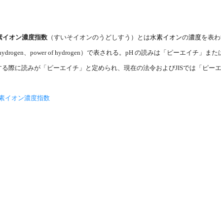
素イオン濃度指数
（すいそイオンのうどしすう）とは
水素イオン
の
濃度
を表わ
 hydrogen、power of hydrogen）で表される。pH の読みは「ピーエイチ」
また
する際に読みが「ピーエイチ」と定められ、現在の法令
およびJIS
では「ピー
素イオン濃度指数