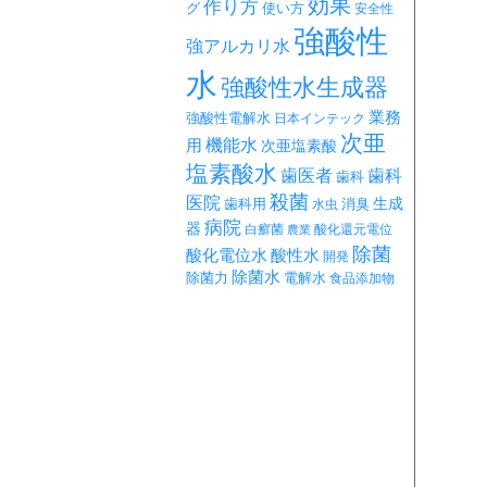
効果
作り方
グ
使い方
安全性
強酸性
強アルカリ水
水
強酸性水生成器
業務
強酸性電解水
日本インテック
次亜
機能水
用
次亜塩素酸
塩素酸水
歯医者
歯科
歯科
殺菌
医院
生成
歯科用
消臭
水虫
病院
器
白癬菌
酸化還元電位
農業
除菌
酸化電位水
酸性水
開発
除菌水
除菌力
電解水
食品添加物