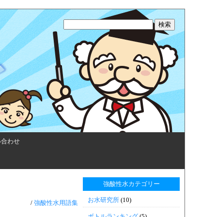
い合わせ
強酸性水カテゴリー
お水研究所
(10)
/
強酸性水用語集
ボトルランキング
(5)