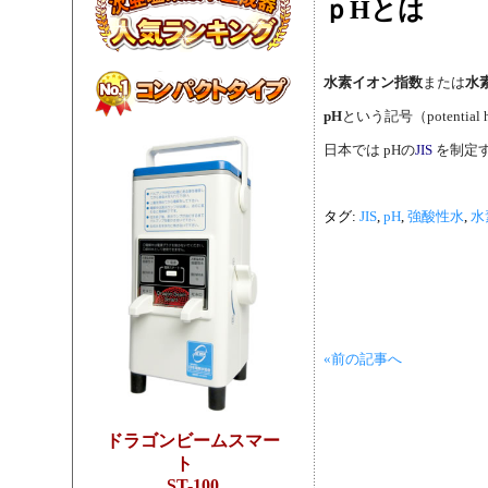
ｐHとは
水素イオン指数
または
水
pH
という記号（potential
日本では
pHの
JIS
を制定
タグ:
JIS
,
pH
,
強酸性水
,
水
«前の記事へ
ドラゴンビームスマー
ト
ST-100