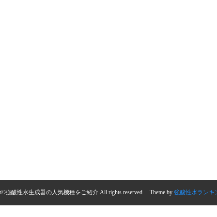
ight©強酸性水生成器の人気機種をご紹介 All rights reserved. Theme by
強酸性水ランキン