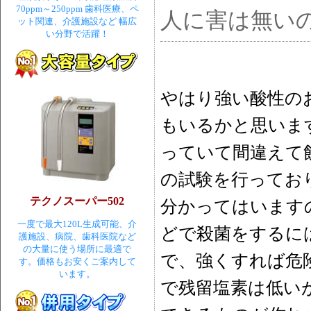
70ppm～250ppm 歯科医療、ペ
人に害は無い
ット関連、介護施設など 幅広
い分野で活躍！
やはり強い酸性の
もいるかと思いま
っていて間違えて
の試験を行ってお
テクノスーパー502
分かってはいます
一度で最大120L生成可能、介
どで殺菌をするに
護施設、病院、歯科医院など
の大量に使う場所に最適で
で、強くすれば危
す。価格もお安くご案内して
います。
で残留塩素は低い