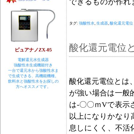
できるものが作れ
タグ:
強酸性水
,
生成器
,
酸化還元電位
酸化還元電位
ピュアナノZX-05
電解還元水生成器
強酸性水生成機能付き
一台で還元水から強酸性水ま
で生成できる、高機能機種。
酸化還元電位とは
飲料水と強酸性水をお探しの
方へオススメです。
が強い場合は一般
は-〇〇ｍVで表示
以上になりかなり
息しにくく、不活