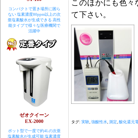
このほかにも色々
コンパクトで置き場所に困ら
て下さい。
ない 塩素濃度80ppm以上の次
亜塩素酸水が生成できる 高性
能タイプで様々な医療機関で
活躍中
ゼオクイーン
EX-2000
タグ:
実験
,
強酸性水
,
測定
,
酸化還元
ポット型で一度で約4Lの次亜
塩素酸水が生成可能 塩素濃度