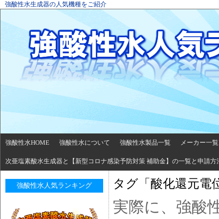
強酸性水生成器の人気機種をご紹介
強酸性水HOME
強酸性水について
強酸性水製品一覧
メーカー一覧
次亜塩素酸水生成器と【新型コロナ感染予防対策 補助金】の一覧と申請方
タグ「酸化還元電
強酸性水人気ランキング
実際に、強酸